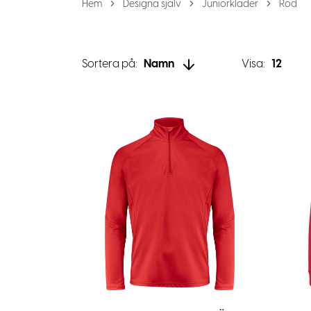
Hem
Designa själv
Juniorkläder
Röd
Sortera på:
Namn
Visa:
12