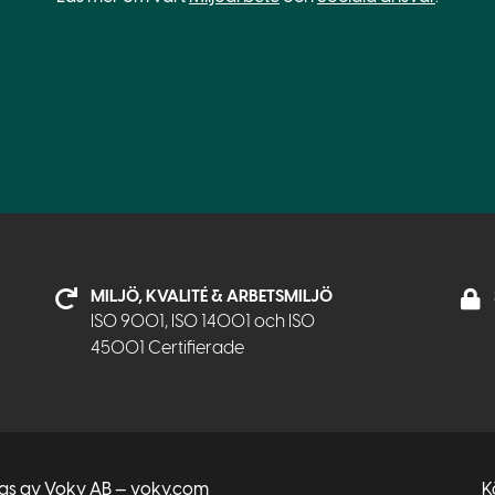
MILJÖ, KVALITÉ & ARBETSMILJÖ
ISO 9001, ISO 14001 och ISO
45001 Certifierade
tas av Voky AB — voky.com
K