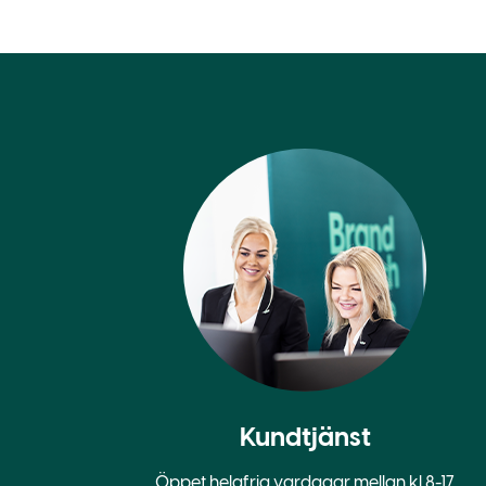
Kundtjänst
Öppet helgfria vardagar mellan kl 8-17