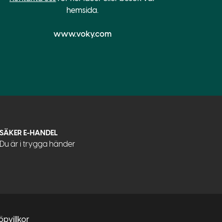
hemsida.
www.voky.com
SÄKER E-HANDEL
Du är i trygga händer
öpvillkor