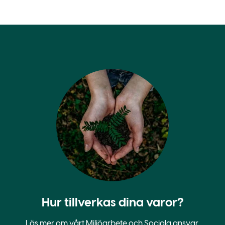
Hur tillverkas dina varor?
Läs mer om vårt
Miljöarbete
och
Sociala ansvar
.