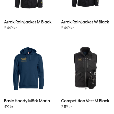
Arrak Rain jacket M Black
Arrak Rain jacket W Black
2 469
kr
2 469
kr
Basic Hoody Mörk Marin
Competition Vest M Black
419
kr
2 119
kr