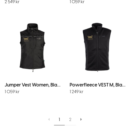
2 549
kr
1 059
kr
Jumper Vest Women, Black
Powerfleece VEST M, Black
1 059
kr
1 249
kr
1
2