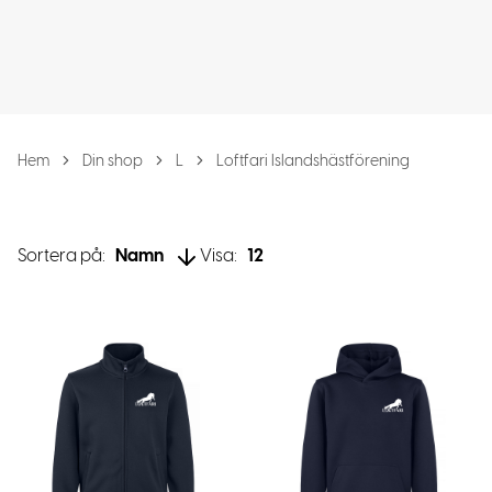
Hem
Din shop
L
Loftfari Islandshästförening
Sortera på:
Namn
Visa:
12