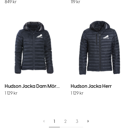
849
kr
119
kr
Hudson Jacka Dam MörkMarin
Hudson Jacka Herr
1 129
kr
1 129
kr
1
2
3