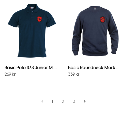
Basic Polo S/S Junior M.Marin
Basic Roundneck Mörk Marin
269
kr
339
kr
1
2
3