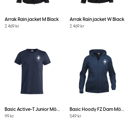
Arrak Rain jacket M Black
Arrak Rain jacket W Black
2 469
kr
2 469
kr
Basic Active-T Junior MörkMarin
Basic Hoody FZ Dam Mörk Marin
99
kr
549
kr