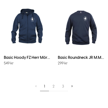
Basic Hoody FZ Herr Mörk Marin
Basic Roundneck JR M.Marin
549
kr
299
kr
1
2
3