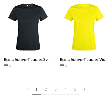
Basic Active-T Ladies Svart
Basic Active-T Ladies Visib yellow
99
kr
99
kr
1
2
3
4
5