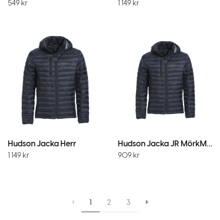
549
kr
1 149
kr
Hudson Jacka Herr
Hudson Jacka JR MörkMarin
1 149
kr
909
kr
1
2
3