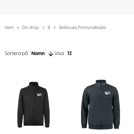
Hem
Din shop
B
Bellevues Ponnyridklubb
Sortera på:
Namn
Visa:
12