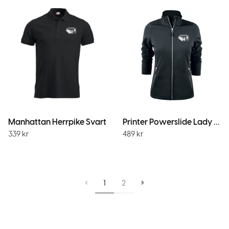
Manhattan Herrpike Svart
Printer Powerslide Lady Zip jacket Black
339
kr
489
kr
1
2