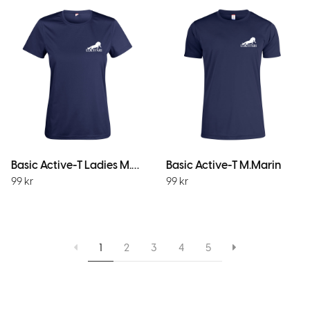
Basic Active-T Ladies M.Marin
Basic Active-T M.Marin
99
kr
99
kr
1
2
3
4
5