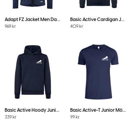
Adapt FZ Jacket Men Dark Navy
Basic Active Cardigan JR M.Marin
969
kr
409
kr
Basic Active Hoody Junior M.Marin
Basic Active-T Junior MörkMarin
339
kr
99
kr