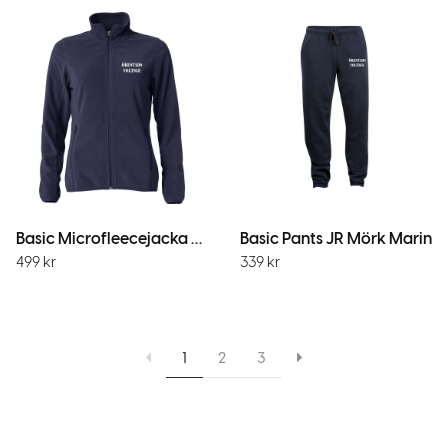
Basic Microfleecejacka Dam MörkMarin
Basic Pants JR Mörk Marin
499
kr
339
kr
1
2
3