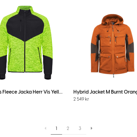
Haines Fleece Jacka Herr Vis Yellow
Hybrid Jacket M Burnt Oran
2 549
kr
1
2
3