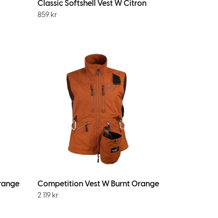
Classic Softshell Vest W Citron
859
kr
range
Competition Vest W Burnt Orange
2 119
kr