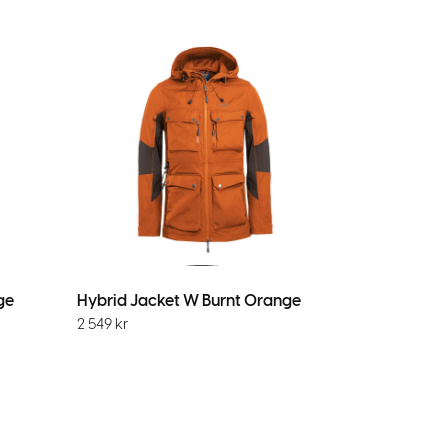
ge
Hybrid Jacket W Burnt Orange
2 549
kr