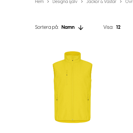
Hem
Designa själv
Jackor & Västar
Övr
Sortera på:
Namn
Visa:
12