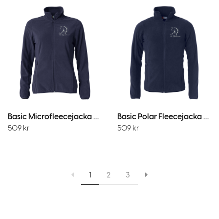
Basic Microfleecejacka Dam MörkMarin
Basic Polar Fleecejacka Mörk Marin
509
kr
509
kr
1
2
3