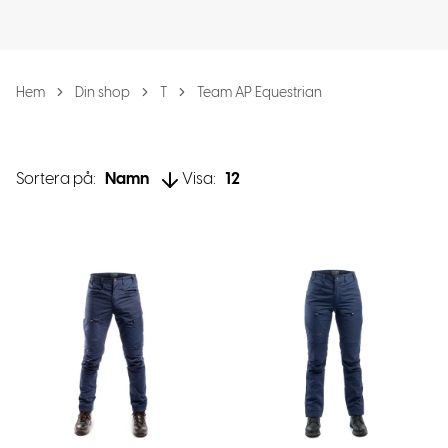
Hem
Din shop
T
Team AP Equestrian
Sortera på:
Namn
Visa:
12