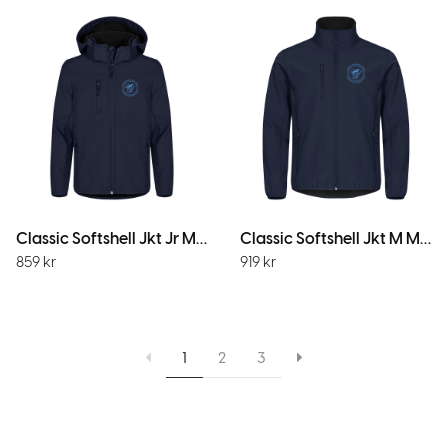
Classic Softshell Jkt Jr Mörk Marin
Classic Softshell Jkt M M.Marin
859
kr
919
kr
1
2
3