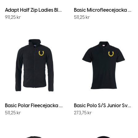
Adapt Half Zip Ladies Black
Basic Microfleecejacka Dam Svart
911,25
kr
511,25
kr
Basic Polar Fleecejacka Svart
Basic Polo S/S Junior Svart
511,25
kr
273,75
kr