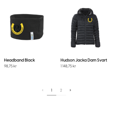
Headband Black
Hudson Jacka Dam Svart
98,75
kr
1 148,75
kr
1
2