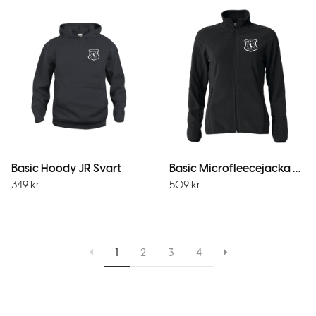
Basic Hoody JR Svart
Basic Microfleecejacka Dam Svart
349
kr
509
kr
1
2
3
4