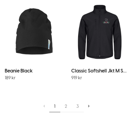
Beanie Black
Classic Softshell Jkt M Svart
189
kr
919
kr
1
2
3