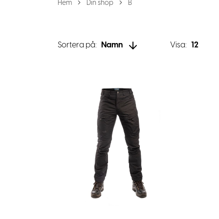
Hem
Din shop
B
Sortera på:
Namn
Visa:
12