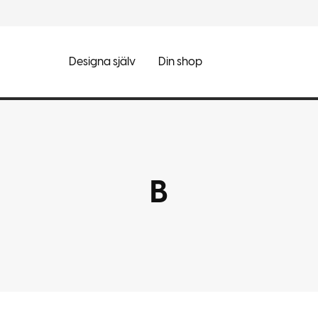
Designa själv
Din shop
B