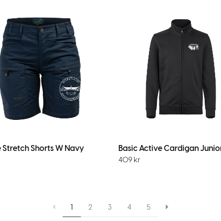
e Stretch Shorts W Navy
409
kr
1
2
3
4
5