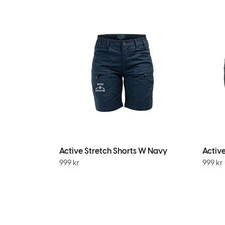
Active Stretch Shorts W Navy
Activ
999
kr
999
kr