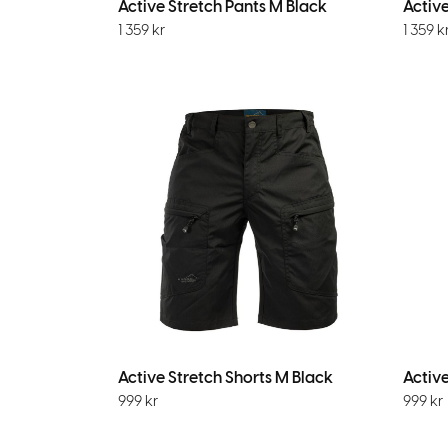
Active Stretch Pants M Black
Activ
1 359
kr
1 359
k
Active Stretch Shorts M Black
Activ
999
kr
999
kr