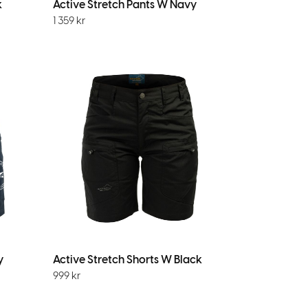
k
Active Stretch Pants W Navy
1 359
kr
y
Active Stretch Shorts W Black
999
kr