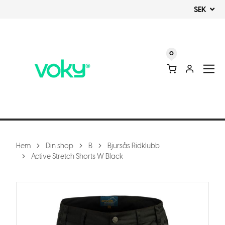
SEK
0
Hem
Din shop
B
Bjursås Ridklubb
Active Stretch Shorts W Black