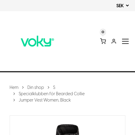
SEK
0
Hem
Din shop
S
Specialklubben för Bearded Collie
Jumper Vest Women, Black