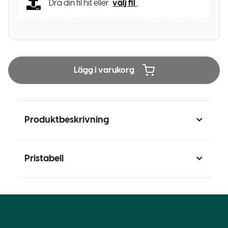
Dra din fil hit eller
välj fil
.
Lägg i varukorg
Produktbeskrivning
Pristabell