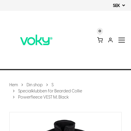
SEK
0
Hem
Din shop
S
Specialklubben för Bearded Collie
Powerfleece VEST M, Black