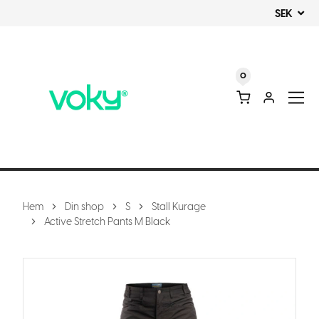
SEK
0
Hem
Din shop
S
Stall Kurage
Active Stretch Pants M Black