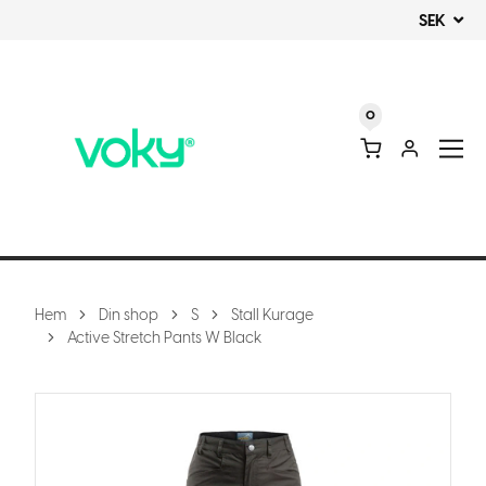
SEK
0
Hem
Din shop
S
Stall Kurage
Active Stretch Pants W Black