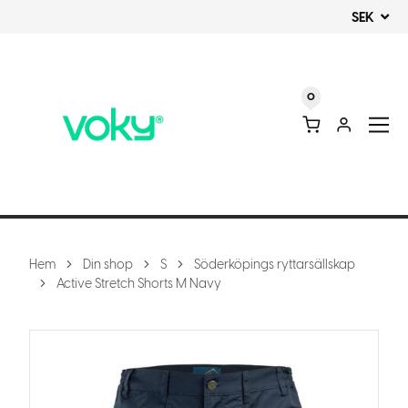
SEK
0
Hem
Din shop
S
Söderköpings ryttarsällskap
Active Stretch Shorts M Navy