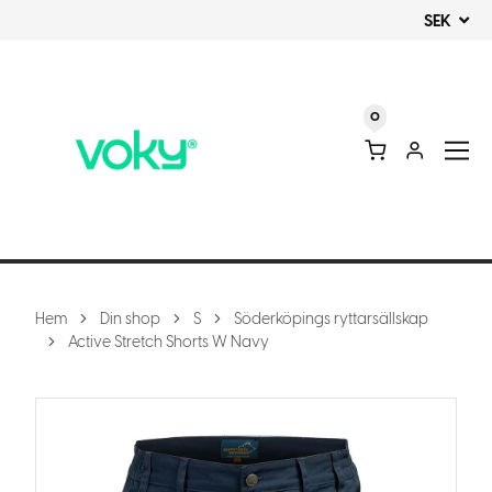
SEK
0
Hem
Din shop
S
Söderköpings ryttarsällskap
Active Stretch Shorts W Navy