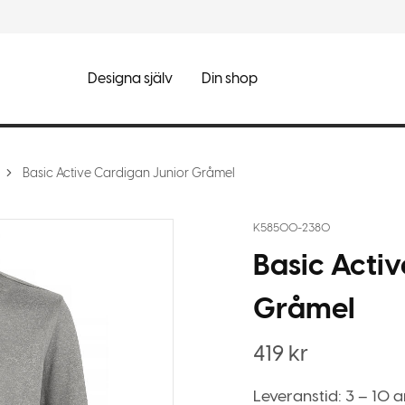
Designa själv
Din shop
Basic Active Cardigan Junior Gråmel
K58500-2380
Basic Acti
Gråmel
419
kr
Leveranstid: 3 – 10 