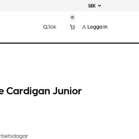
SEK
0
Sök
Logga in
ve Cardigan Junior
arbetsdagar