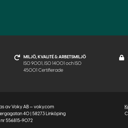
MILJÖ, KVALITÉ & ARBETSMILJÖ
ISO 9001, ISO 14001 och ISO
45001 Certifierade
tas av Voky AB — voky.com
K
bergagatan 40 | 58273 Linköping
C
 nr 556815-9072