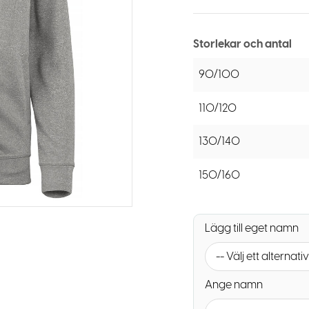
Storlekar och antal
90/100
110/120
130/140
150/160
Lägg till eget namn
-- Välj ett alternativ
Ange namn