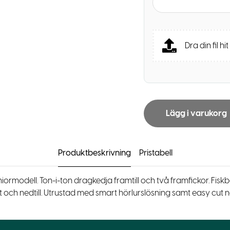
Dra din fil hit
Lägg i varukorg
Produktbeskrivning
Pristabell
iormodell. Ton-i-ton dragkedja framtill och två framfickor. Fis
 och nedtill. Utrustad med smart hörlurslösning samt easy cut na