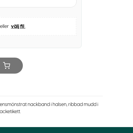
 eller
välj fil
.
kbensmönstrat nackband i halsen, ribbad mudd i
cketikett.