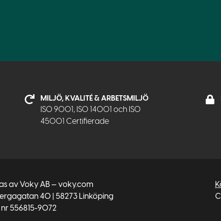
MILJÖ, KVALITÉ & ARBETSMILJÖ
ISO 9001, ISO 14001 och ISO
45001 Certifierade
tas av Voky AB — voky.com
K
bergagatan 40 | 58273 Linköping
C
 nr 556815-9072