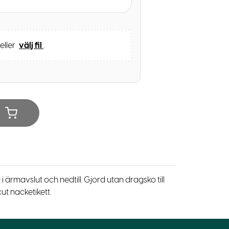
 eller
välj fil
.
rmavslut och nedtill. Gjord utan dragsko till
t nacketikett.