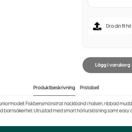
Dra din fil hit
Lägg i varukorg
Produktbeskrivning
Pristabell
niormodell. Fiskbensmönstrat nackband i halsen, ribbad mudd i ä
d barnsäkerhet. Utrustad med smart hörlurslösning samt easy cu