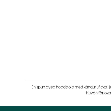
En spun dyed hoodtröja med känguruficka i ju
huvan för öka