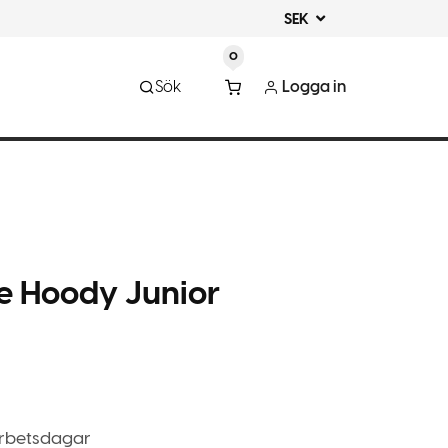
SEK
0
Sök
Logga in
ve Hoody Junior
arbetsdagar