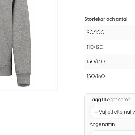
Storlekar och antal
90/100
110/120
130/140
150/160
Lägg till eget namn
-- Välj ett alternativ
Ange namn