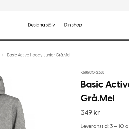
Designa själv
Din shop
Basic Active Hoody Junior Grå.Mel
K58500-2368
Basic Acti
Grå.Mel
349
kr
Leveranstid: 3 – 10 