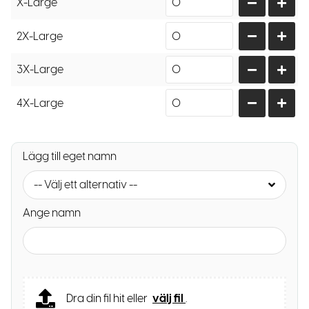
X-Large
2X-Large
3X-Large
4X-Large
Lägg till eget namn
-- Välj ett alternativ --
Ange namn
Dra din fil hit eller
välj fil
.