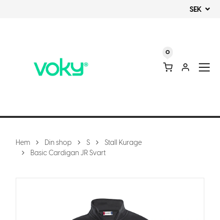
SEK
0
Hem
Din shop
S
Stall Kurage
Basic Cardigan JR Svart