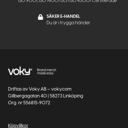
ISO 9001, ISO 14001 och ISO 45001 Certifierade
SÄKER E-HANDEL
Du är i trygga händer
Driftas av Voky AB — voky.com
Gillbergagatan 40 | 58273 Linköping
Org. nr 556815-9072
Köpvillkor