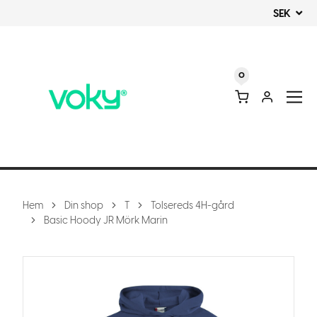
SEK
0
Hem
Din shop
T
Tolsereds 4H-gård
Basic Hoody JR Mörk Marin