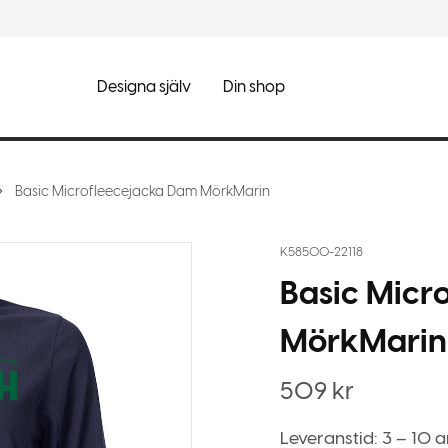
Designa själv
Din shop
Basic Microfleecejacka Dam MörkMarin
K58500-22118
Basic Micr
MörkMarin
509
kr
Leveranstid: 3 – 10 