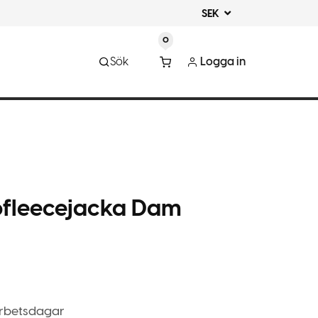
SEK
0
Sök
Logga in
ofleecejacka Dam
arbetsdagar