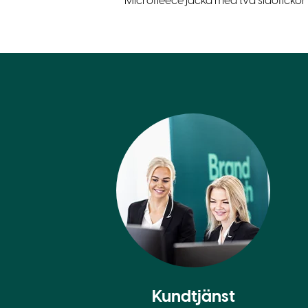
Microfleece jacka med två sidofickor 
Kundtjänst