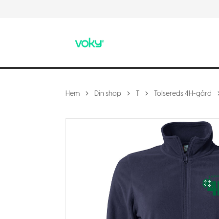
Hem
Din shop
T
Tolsereds 4H-gård