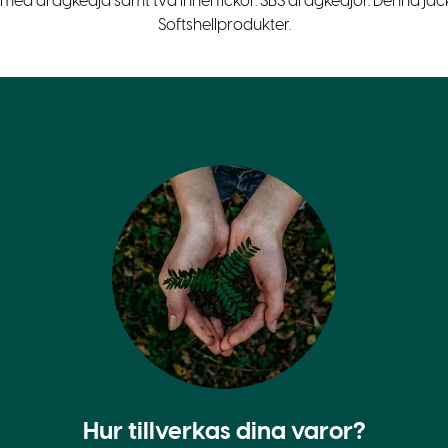
med dragkedja samt två innerfickor. SBS dragkedjor. Denna jacka
Softshellprodukter.
Hur tillverkas dina varor?