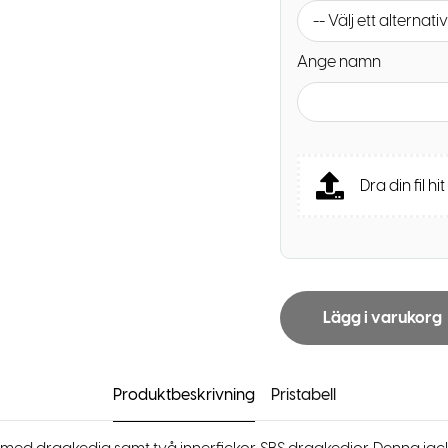
-- Välj ett alternativ
Ange namn
Dra din fil hit
Lägg i varukorg
Produktbeskrivning
Pristabell