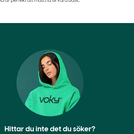
 är perfekt att matcha till våra Basic
Hittar du inte det du söker?