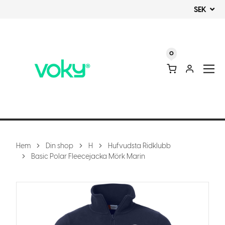
SEK
0
Hem
Din shop
H
Hufvudsta Ridklubb
Basic Polar Fleecejacka Mörk Marin