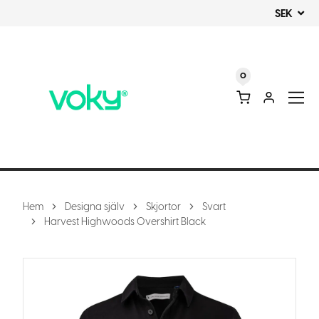
SEK
0
Hem
Designa själv
Skjortor
Svart
Harvest Highwoods Overshirt Black