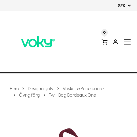
SEK
0
Hem
Designa själv
Väskor & Accessoarer
Övrig färg
Twill Bag Bordeaux One