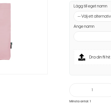
Lägg till eget namn
-- Välj ett alternativ
Ange namn
Dra din fil hit
Minsta antal:
1