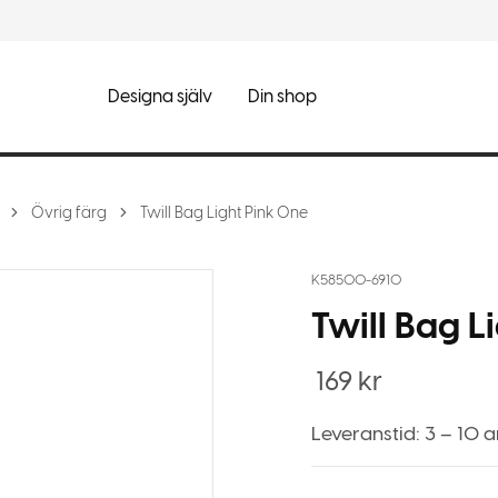
Designa själv
Din shop
Övrig färg
Twill Bag Light Pink One
K58500-6910
Twill Bag L
169
kr
Leveranstid: 3 – 10 