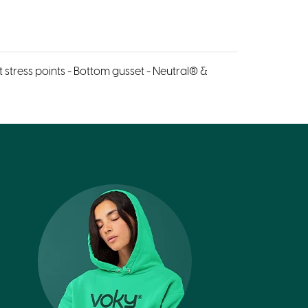
stress points - Bottom gusset - Neutral® &