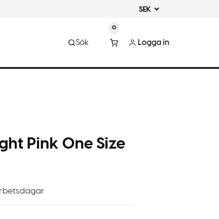
SEK
0
Sök
Logga in
ight Pink One Size
arbetsdagar