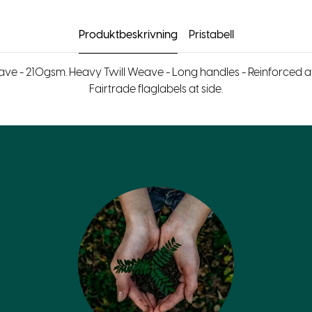
Produktbeskrivning
Pristabell
ve - 210gsm. Heavy Twill Weave - Long handles - Reinforced at 
Fairtrade flaglabels at side.