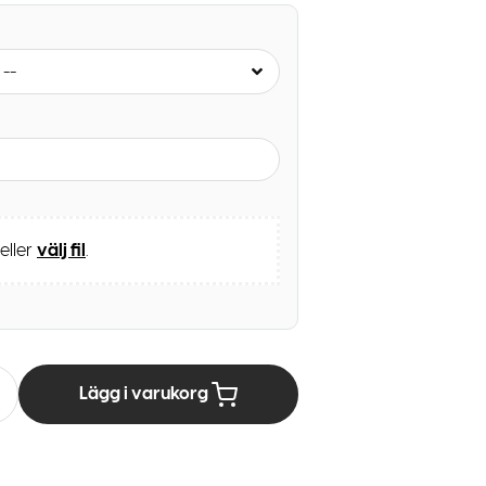
 --
 eller
välj fil
.
Lägg i varukorg